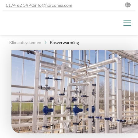
0174 62 34 40
info@horconex.com
NL
DE
Klimaatsystemen
Kasverwarming
EN
FR