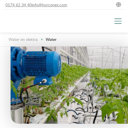
0174 62 34 40
info@horconex.com
NL
DE
Water en elektra
Water
EN
FR