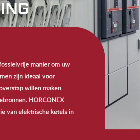
ING
 fossielvrije manier om uw
en zijn ideaal voor
 overstap willen maken
rgiebronnen. HORCONEX
ie van elektrische ketels in