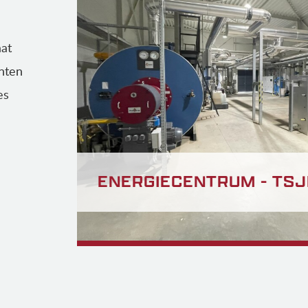
at
nten
es
ENERGIECENTRUM - TSJ