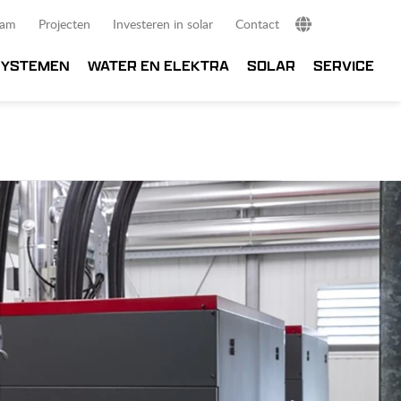
eam
Projecten
Investeren in solar
Contact
NL
SYSTEMEN
WATER EN ELEKTRA
SOLAR
SERVICE
DE
EN
FR