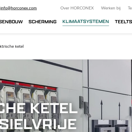
info@horconex.com
Over HORCONEX
Werken bij
T
KLIMAATSYSTEMEN
SENBOUW
SCHERMING
TEELT
ktrische ketel
CHE KETEL
SIELVRIJE