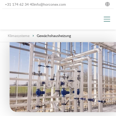
+31 174 62 34 40
info@horconex.com
NL
DE
Klimasysteme
Gewächshausheizung
EN
FR