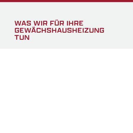
WAS WIR FÜR IHRE
GEWÄCHSHAUSHEIZUNG
TUN
HORCONEX übernimmt die komplette
Installation von Heizungssystemen für
Gewächshäuser einschließlich Planung der
Rohrleitungen, des Kesselhauses und des
Pufferspeichers. Unser Expertenteam sorgt für
die nahtlose Integration aller Komponenten, um
die Effizienz Ihrer Anlage zu maximieren. Wir
arbeiten mit zuverlässigen Lieferanten und
(Sub-)Unternehmern zusammen, behalten aber