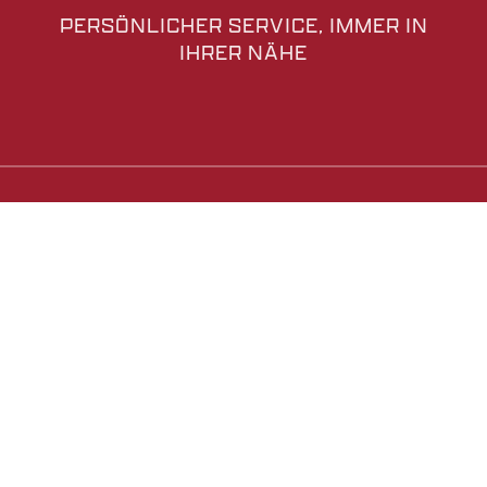
PERSÖNLICHER SERVICE, IMMER IN
IHRER NÄHE
IHR PARTNER FÜR
PHOTOVOLTAIKPROJEKTE
HORCONEX ist führend im Bereich Photovoltaik und
setzt auf innovative Lösungen wie Solar Venlo®: ein
einzigartiges Design, das zeigt, dass Gewächshäuser
und Photovoltaikanlagen perfekt zusammenpassen.