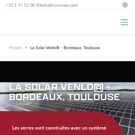
+33 2 57 52 08 00
info@horconex.com
NL
DE
EN
Projets
La Solar Venlo® - Bordeaux, Toulouse
FR
LA SOLAR VENLO® -
BORDEAUX, TOULOUSE
Les serres sont construites avec un système