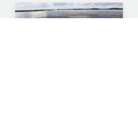
LA SOLAR VENLO® -
BORDEAUX, TOULOUSE